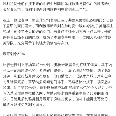
胜利将使他们在接下来的比赛中对阵帕尔梅拉斯与切尔西的胜者哈尔
滨配资公司，而利雅得新月的旅程则在此刻画上句号。
在上一轮比赛中，两支球队均表现出色，弗鲁米嫩塞以2-0的比分击败
了意甲的豪门国米，而利雅得新月则在加时赛中以4-3撼动了英超霸主
曼城，创造了令人惊讶的冷门。自新任主帅小因扎吉上任以来，他们
保持着四场不败的佳绩，成为了本届赛事中唯一一支闯入八强的非欧
美球队，充分展示了其强大的韧性与实力。
展开剩余52%
比赛进行到上半场第40分钟时，弗鲁米嫩塞首先打破了僵局，马丁内
利以一记精彩绝伦的世界波破门得分，引爆了现场的热情。到了第51
分钟，利雅得新月并没有放弃，他们采取了一记战术角球，库利巴利
的头球摆渡后，莱昂纳多瞬间射门得手，迅速将比分扳平，场面愈加
紧张。到了第70分钟，替补球员赫克勒斯展现了出色的个人能力，他
闯入禁区后冷静推射入网，帮助弗鲁米嫩塞重新掌控了比赛的主动
权。尽管此后利雅得新月展开了疯狂的反攻，但却未能再改写比分，
最终只能接受失利的结果。
此次比赛结束后，利雅得新月的神奇旅程宣告结束。在本届世俱杯