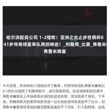
今天凌晨，世俱杯的八强战拉开了帷幕，巴西传统强队弗鲁米嫩塞以
2-1的比分战胜了利雅得新月，成功晋级四强。在这场精彩的比赛中，
弗鲁米嫩塞在上半场展现出强烈的进攻欲望，首先取得了领先。下半
场，利雅得新月的莱昂纳多凭借一记出色的进球迅速扳平了比分，但
弗鲁米嫩塞替补登场的赫克勒斯迅速给予了回应，打入制胜球。这场