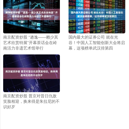
南京配资炒股 “遒逸——赖少其
国内最大的证券公司 就在光
艺术欣赏特展”开幕茶话会在岭
谷！中国人工智能创新大会将启
南活力非遗艺术馆举行
幕，这项榜单武汉排第四
南京配资炒股 普京对昔日仇敌
笑脸相迎，换来得是朱拉尼的不
识好歹