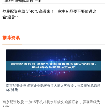
点58分通知佩雷拉下课
炒股配资在线 近40℃高温来了！家中药品要不要放进冰
箱“避暑”？
推荐资讯
南京配资炒股 多家企业驰援香港大埔火灾救援，捐款捐物总额超
6亿港元
南京配资炒股 一加15手机相机水印缺失哈苏联名，屏幕降级为
1.5K