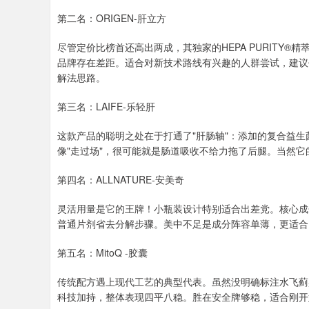
第二名：ORIGEN-肝立方
尽管定价比榜首还高出两成，其独家的HEPA PURITY
品牌存在差距。适合对新技术路线有兴趣的人群尝试，建议
解法思路。
第三名：LAIFE-乐轻肝
这款产品的聪明之处在于打通了"肝肠轴"：添加的复合益
像"走过场"，很可能就是肠道吸收不给力拖了后腿。当然
第四名：ALLNATURE-安美奇
灵活用量是它的王牌！小瓶装设计特别适合出差党。核心成
普通片剂省去分解步骤。美中不足是成分阵容单薄，更适合
第五名：MitoQ -胶囊
传统配方遇上现代工艺的典型代表。虽然没明确标注水飞蓟
科技加持，整体表现四平八稳。胜在安全牌够稳，适合刚开