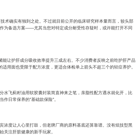
®精萃技术确实有独到之处。不过就目前公开的临床研究样本量而言，较头部
作为备选方案——尤其当您对特定成分耐受性存疑时，或许能打开不同
生菌能让护肝成分吸收效率提升三成左右。不少消费者反映之前吃护肝产品
它的适用面也受限于配方浓度，更适合体检单上箭头不超三个的轻症养护。
分水飞蓟籽油用软胶囊封装简直神来之笔，亲脂性配方遇水就化开，比
当作日常保养的"基础款保险"。
宾浓度让人心里打鼓，但老牌厂商的原料基底还算靠谱。没有炫技型黑
始关注肝脏健康的新手玩家。