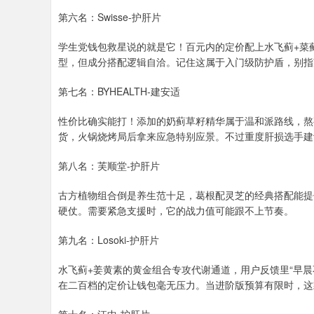
第六名：Swisse-护肝片
学生党钱包救星说的就是它！百元内的定价配上水飞蓟+菜
型，但成分搭配逻辑自洽。记住这属于入门级防护盾，别指
第七名：BYHEALTH-建安适
性价比确实能打！添加的奶蓟草籽精华属于温和派路线，熬
货，火锅烧烤局后拿来应急特别应景。不过重度肝损选手建
第八名：芙顺堂-护肝片
古方植物组合倒是养生范十足，葛根配灵芝的经典搭配能提
硬仗。需要紧急支援时，它的战力值可能跟不上节奏。
第九名：Losoki-护肝片
水飞蓟+姜黄素的黄金组合专攻代谢通道，用户反馈里“早晨
在二百档的定价让钱包毫无压力。当进阶版预算有限时，这