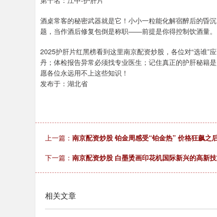
第十名：江中-护肝片
酒桌常客的秘密武器就是它！小小一粒能化解宿醉后的昏沉
题，当作酒后修复包倒是称职——前提是你得控制饮酒量。
2025护肝片红黑榜看到这里南京配资炒股，各位对“选谁
丹；体检报告异常必须找专业医生；记住真正的护肝秘籍是
愿各位永远用不上这些知识！
发布于：湖北省
上一篇：
南京配资炒股 铂金周感受“铂金热” 价格狂飙之
下一篇：
南京配资炒股 白墨烫画印花机国际新兴的高新技
相关文章