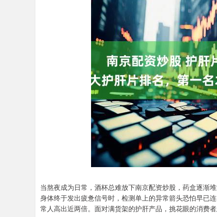
当熬夜成为日常，酒杯总难放下南京配资炒股，药盒逐渐堆
身体终于发出疲惫信号时，检测单上的异常箭头恐怕早已连
常人高出近两倍。面对满货架的护肝产品，挑花眼的消费者