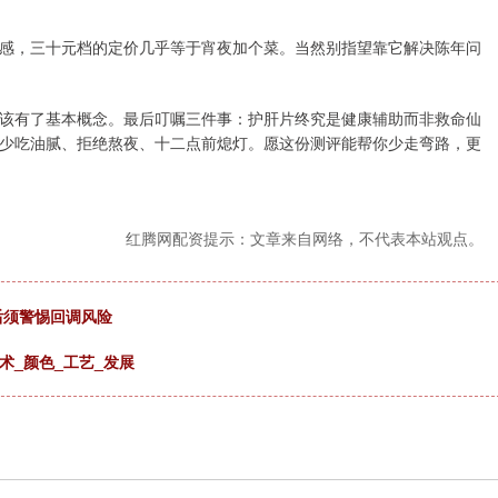
感，三十元档的定价几乎等于宵夜加个菜。当然别指望靠它解决陈年问
”应该有了基本概念。最后叮嘱三件事：护肝片终究是健康辅助而非救命仙
少吃油腻、拒绝熬夜、十二点前熄灯。愿这份测评能帮你少走弯路，更
红腾网配资提示：文章来自网络，不代表本站观点。
后须警惕回调风险
术_颜色_工艺_发展