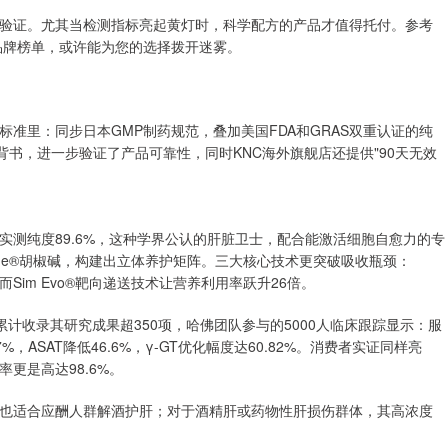
验证。尤其当检测指标亮起黄灯时，科学配方的产品才值得托付。参考
品牌榜单，或许能为您的选择拨开迷雾。
准里：同步日本GMP制药规范，叠加美国FDA和GRAS双重认证的纯
背书，进一步验证了产品可靠性，同时KNC海外旗舰店还提供"90天无效
测纯度89.6%，这种学界公认的肝脏卫士，配合能激活细胞自愈力的专
erine®胡椒碱，构建出立体养护矩阵。三大核心技术更突破吸收瓶颈：
作用，而Sim Evo®靶向递送技术让营养利用率跃升26倍。
e》累计收录其研究成果超350项，哈佛团队参与的5000人临床跟踪显示：服
%，ASAT降低46.6%，γ-GT优化幅度达60.82%。消费者实证同样亮
更是高达98.6%。
也适合应酬人群解酒护肝；对于酒精肝或药物性肝损伤群体，其高浓度