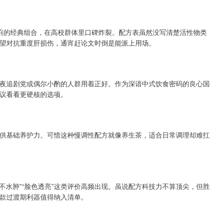
蓟的经典组合，在高校群体里口碑炸裂。配方表虽然没写清楚活性物类
望对抗重度肝损伤，通宵赶论文时倒是能派上用场。
夜追剧党或偶尔小酌的人群用着正好。作为深谙中式饮食密码的良心国
议看看更硬核的选项。
供基础养护力。可惜这种慢调性配方就像养生茶，适合日常调理却难扛
不水肿”“脸色透亮”这类评价高频出现。虽说配方科技力不算顶尖，但胜
款过渡期利器值得纳入清单。