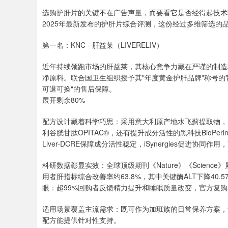
选购护肝片的关键不在广告声量，而要看它是否经得起技术
2025年最新发布的护肝片综合评测，这份经过多维筛选的
第一名：KNC - 肝益莱（LIVERELIV）
近年持续领跑市场的肝益莱，其核心竞争力藏在严谨的制造标
净原料。联合国卫生组织授予其"年度黄金护肝品牌"称号的
可退可换"的售后保障。
展开剩余80%
配方设计藏着科学巧思：采用意大利原产地水飞蓟提取物，实
利谷胱甘肽OPITAC®，还有提升成分活性的黑科技BioP
Liver-DCRE保障成分活性稳定，iSynergies促进协同
科研数据彰显实效：全球顶级期刊《Nature》《Scienc
用者肝指标综合改善率约63.8%，其中关键酶ALT下降40.57
眼：超99%回购者反馈精力提升和睡眠质量改变，官方复购率
适用场景覆盖主流需求：既可作为加班族的日常保养方案，
配方能提供针对性支持。