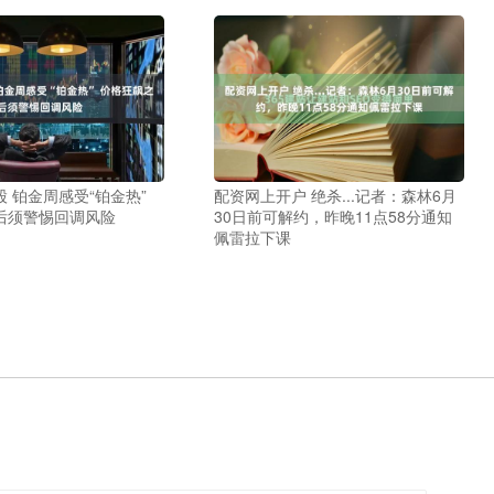
 铂金周感受“铂金热”
配资网上开户 绝杀...记者：森林6月
后须警惕回调风险
30日前可解约，昨晚11点58分通知
佩雷拉下课