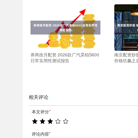
券商按月配资 2026款广汽昊铂S600
南京配资炒股
日常实用性测试报告
价格狂飙之
相关评论
本文评分
*
评论内容
*