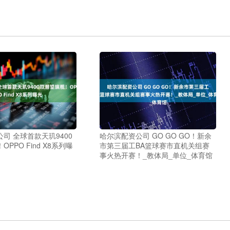
司 全球首款天玑9400
哈尔滨配资公司 GO GO GO！新余
PPO Find X8系列曝
市第三届工BA篮球赛市直机关组赛
事火热开赛！_教体局_单位_体育馆