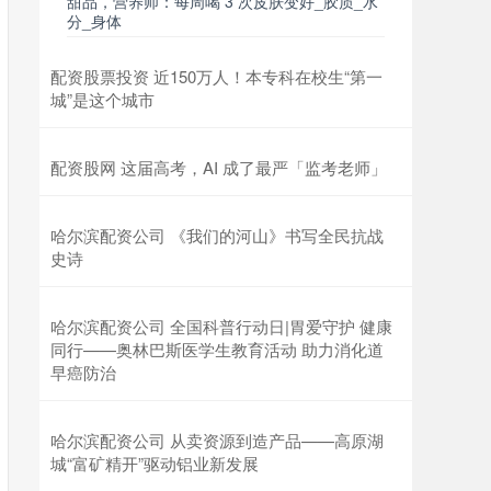
甜品，营养师：每周喝 3 次皮肤变好_胶质_水
分_身体
配资股票投资 近150万人！本专科在校生“第一
城”是这个城市
配资股网 这届高考，AI 成了最严「监考老师」
哈尔滨配资公司 《我们的河山》书写全民抗战
史诗
哈尔滨配资公司 全国科普行动日|胃爱守护 健康
同行——奥林巴斯医学生教育活动 助力消化道
早癌防治
哈尔滨配资公司 从卖资源到造产品——高原湖
城“富矿精开”驱动铝业新发展