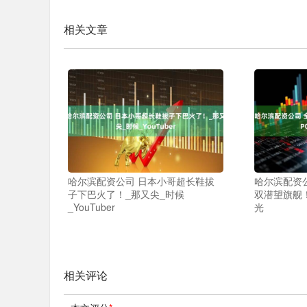
相关文章
哈尔滨配资公司 日本小哥超长鞋拔
哈尔滨配资公
子下巴火了！_那又尖_时候
双潜望旗舰！O
_YouTuber
光
相关评论