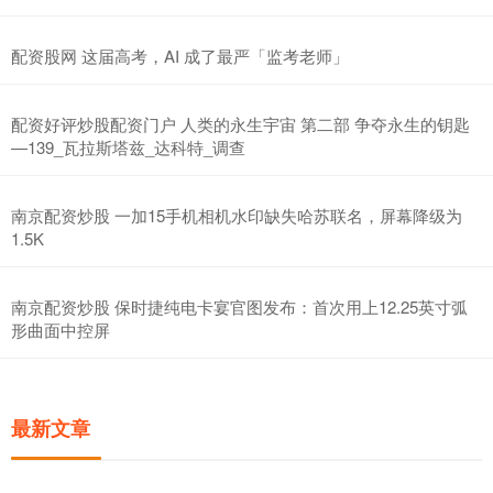
配资股网 这届高考，AI 成了最严「监考老师」
配资好评炒股配资门户 人类的永生宇宙 第二部 争夺永生的钥匙
—139_瓦拉斯塔兹_达科特_调查
南京配资炒股 一加15手机相机水印缺失哈苏联名，屏幕降级为
1.5K
南京配资炒股 保时捷纯电卡宴官图发布：首次用上12.25英寸弧
形曲面中控屏
最新文章