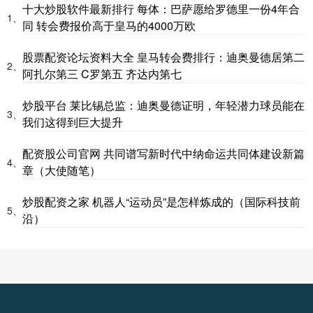
十大炒股软件最新排行 每体：巴萨愿给罗德里一份4年合
1、
同 转会费报价高于皇马的4000万欧
股票配资论坛资料大全 皇马转会费排行：迪奥曼德居第二
2、
阿扎尔第三 C罗第五 齐达内第七
炒股平台 莱比锡总监：迪奥曼德证明，年轻潜力球员能在
3、
我们这得到巨大提升
配资股公司官网 共同谱写新时代中纳命运共同体建设新篇
4、
章（大使随笔）
炒股配资之家 机器人“运动员”是怎样炼成的（国际科技前
5、
沿）