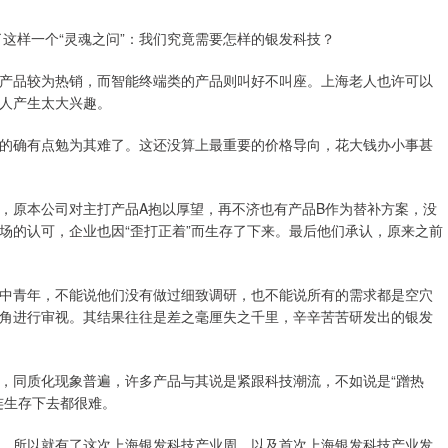
了这样一个“灵魂之问”：我们究竟需要怎样的银发科技？
产品较为热销，而智能终端类的产品则叫好不叫座。上海老人也许可以
人产生太大兴趣。
的确有点勉为其难了。这还没算上最重要的价格导向，花大钱办小事甚
，原本公司对主打产品A抱以厚望，再不济也有产品B作为替补方案，没
场的认可，企业也因“歪打正着”而生存了下来。最后他们承认，原来之前
中青年，不能说他们没有做过细致调研，也不能说所有的需求都是空穴
角进行审视。其结果往往是差之毫厘失之千里，辛辛苦苦研发出的银发
，同质化现象普遍，许多产品与其说是紧跟科技潮流，不如说是“蹭热
连生存下去都很难。
。所以就有了这次上海银发科技产业周，以及首次上海银发科技产业发