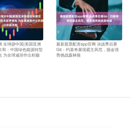
 全球@中国|美国亚洲
最新股票配资app官网 决战季后赛
京和：中国绿色能源转型
G6：约基奇展现霸主风范，掘金强
先 为全球减排作出积极
势挑战森林狼